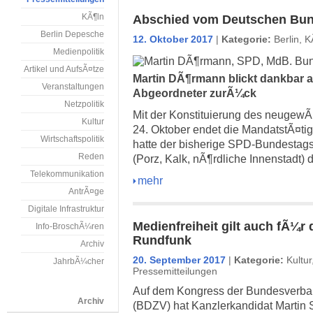
KÃ¶ln
Abschied vom Deutschen Bu
Berlin Depesche
12. Oktober 2017
|
Kategorie:
Berlin
,
K
Medienpolitik
Artikel und AufsÃ¤tze
Martin DÃ¶rmann blickt dankbar au
Veranstaltungen
Abgeordneter zurÃ¼ck
Netzpolitik
Mit der Konstituierung des neugew
Kultur
24. Oktober endet die MandatstÃ¤ti
Wirtschaftspolitik
hatte der bisherige SPD-Bundestag
Reden
(Porz, Kalk, nÃ¶rdliche Innenstadt)
Telekommunikation
mehr
AntrÃ¤ge
Digitale Infrastruktur
Medienfreiheit gilt auch fÃ¼r 
Info-BroschÃ¼ren
Rundfunk
Archiv
20. September 2017
|
Kategorie:
Kultur
JahrbÃ¼cher
Pressemitteilungen
Auf dem Kongress der Bundesverba
Archiv
(BDZV) hat Kanzlerkandidat Martin 