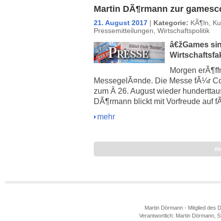
Martin DÃ¶rmann zur gamesc
21. August 2017
|
Kategorie:
KÃ¶ln
,
Ku
Pressemitteilungen
,
Wirtschaftspolitik
â€žGames sind
Wirtschaftsf
Morgen erÃ¶ff
MessegelÃ¤nde. Die Messe fÃ¼r Com
zum Â 26. August wieder hundertta
DÃ¶rmann blickt mit Vorfreude auf f
mehr
m
Martin Dörmann - Mitglied des 
Verantwortlich: Martin Dörmann, 