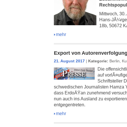
Rechtspopu
Mittwoch, 30.
Hans-JÃ¼rgen
18b, 50672 KÃ
mehr
Export von Autorenverfolgung
21. August 2017
|
Kategorie:
Berlin
,
Kul
Die offensicht
auf vorlÃ¤ufi
Schriftsteller
schwedischen Journalisten Hamza Y
dass ErdoÄŸan zunehmend versucht
nun auch ins Ausland zu exportiere
entgegentreten.
mehr