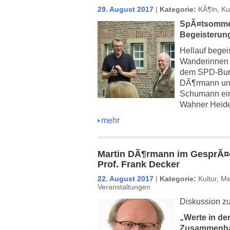
29. August 2017
|
Kategorie:
KÃ¶ln
,
Ku
SpÃ¤tsomme
Begeisterun
Hellauf begei
Wanderinnen 
dem SPD-Bun
DÃ¶rmann un
Schumann ein
Wahner Heide
mehr
Martin DÃ¶rmann im GesprÃ¤c
Prof. Frank Decker
22. August 2017
|
Kategorie:
Kultur
,
Me
Veranstaltungen
Diskussion z
„Werte in de
Zusammenha