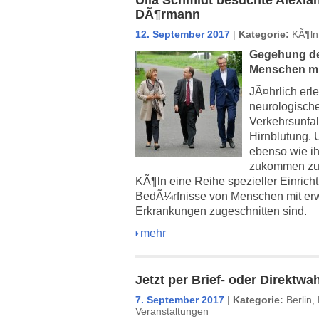
Ulla Schmidt besuchte Alexian
DÃ¶rmann
12. September 2017
|
Kategorie:
KÃ¶ln
Gegehung de
Menschen mi
JÃ¤hrlich er
neurologisch
Verkehrsunfal
Hirnblutung.
ebenso wie i
zukommen zu l
KÃ¶ln eine Reihe spezieller Einrich
BedÃ¼rfnisse von Menschen mit er
Erkrankungen zugeschnitten sind.
mehr
Jetzt per Brief- oder Direktw
7. September 2017
|
Kategorie:
Berlin
,
Veranstaltungen