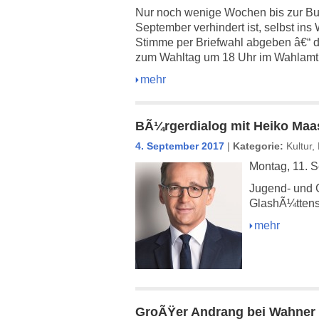
Nur noch wenige Wochen bis zur B
September verhindert ist, selbst in
Stimme per Briefwahl abgeben â€“ 
zum Wahltag um 18 Uhr im Wahlamt
mehr
BÃ¼rgerdialog mit Heiko Maa
4. September 2017
|
Kategorie:
Kultur
,
Montag, 11. 
Jugend- und 
GlashÃ¼ttenst
mehr
GroÃŸer Andrang bei Wahner