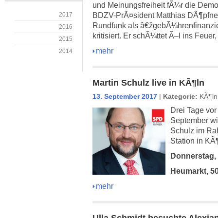
und Meinungsfreiheit fÃ¼r die Demok
2017
BDZV-PrÃ¤sident Matthias DÃ¶pfner 
Rundfunk als â€žgebÃ¼hrenfinanzie
2016
kritisiert. Er schÃ¼ttet Ã–l ins Feu
2015
mehr
2014
Martin Schulz live in KÃ¶ln
13. September 2017
|
Kategorie:
KÃ¶ln
Drei Tage vo
September wi
Schulz im R
Station in KÃ
Donnerstag, 
Heumarkt, 50
mehr