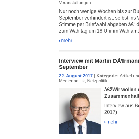
Veranstaltungen
Nur noch wenige Wochen bis zur B
September verhindert ist, selbst in
Stimme per Briefwahl abgeben â€“ 
zum Wahltag um 18 Uhr im Wahlamt
mehr
Interview mit Martin DÃ¶rman
September
22. August 2017
|
Kategorie:
Artikel u
Medienpolitik
,
Netzpolitik
â€ž
Wir wollen 
Zusammenhalt 
Interview aus 
2017)
mehr