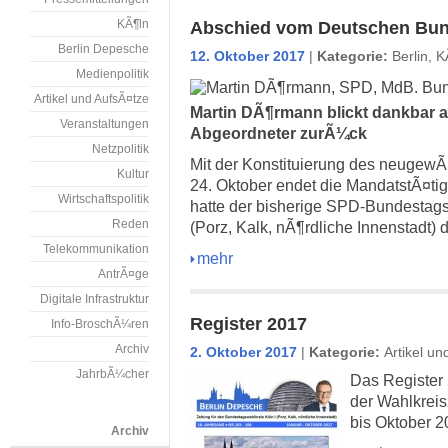
KÃ¶ln
Abschied vom Deutschen Bu
Berlin Depesche
12. Oktober 2017
|
Kategorie:
Berlin
,
K
Medienpolitik
Artikel und AufsÃ¤tze
Martin DÃ¶rmann blickt dankbar au
Veranstaltungen
Abgeordneter zurÃ¼ck
Netzpolitik
Mit der Konstituierung des neugew
Kultur
24. Oktober endet die MandatstÃ¤ti
Wirtschaftspolitik
hatte der bisherige SPD-Bundestag
Reden
(Porz, Kalk, nÃ¶rdliche Innenstadt)
Telekommunikation
mehr
AntrÃ¤ge
Digitale Infrastruktur
Register 2017
Info-BroschÃ¼ren
Archiv
2. Oktober 2017
|
Kategorie:
Artikel un
JahrbÃ¼cher
Das Register 2
der Wahlkrei
bis Oktober 2
Archiv