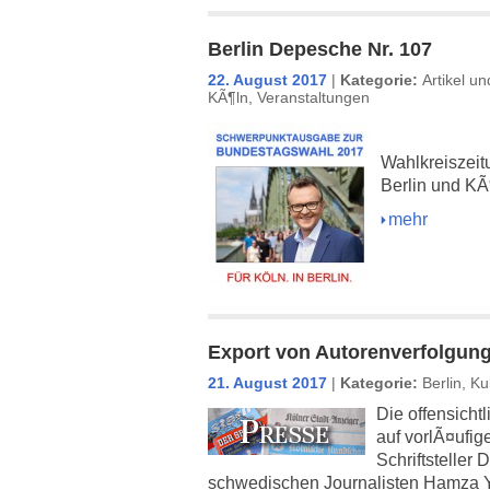
Berlin Depesche Nr. 107
22. August 2017
|
Kategorie:
Artikel u
KÃ¶ln
,
Veranstaltungen
Wahlkreiszeit
Berlin und KÃ
mehr
Export von Autorenverfolgung
21. August 2017
|
Kategorie:
Berlin
,
Kul
Die offensicht
auf vorlÃ¤ufi
Schriftsteller
schwedischen Journalisten Hamza Y