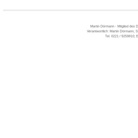
Martin Dörmann - Mitglied des 
Verantwortlich: Martin Dörmann, 
Tel. 0221 / 9259810; 