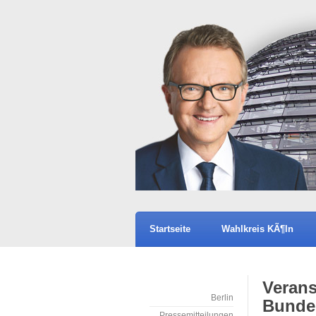
Startseite
Wahlkreis KÃ¶ln
Verans
Berlin
Bunde
Pressemitteilungen