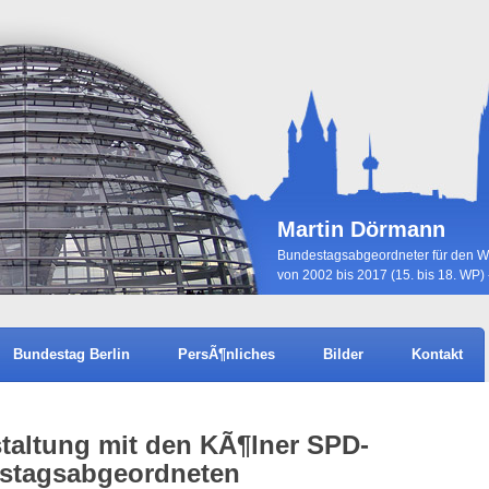
Martin Dörmann
Bundestagsabgeordneter für den Wa
von 2002 bis 2017 (15. bis 18. WP) 
Bundestag Berlin
PersÃ¶nliches
Bilder
Kontakt
taltung mit den KÃ¶lner SPD-
stagsabgeordneten