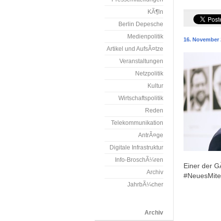
KÃ¶ln
Berlin Depesche
Medienpolitik
16. November 
Artikel und AufsÃ¤tze
Veranstaltungen
Netzpolitik
Kultur
Wirtschaftspolitik
Reden
Telekommunikation
AntrÃ¤ge
Digitale Infrastruktur
Info-BroschÃ¼ren
Einer der G
Archiv
#NeuesMite
JahrbÃ¼cher
Archiv