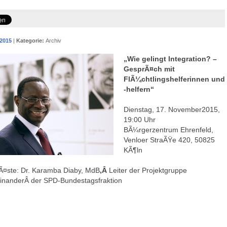
2015
|
Kategorie:
Archiv
„Wie gelingt Integration? –
GesprÃ¤ch mit
FlÃ¼chtlingshelferinnen und
-helfern“
Dienstag, 17. November2015,
19:00 Uhr
BÃ¼rgerzentrum Ehrenfeld,
Venloer StraÃŸe 420, 50825
KÃ¶ln
Ã¤ste: Dr. Karamba Diaby, MdB
,Â
Leiter der Projektgruppe
inanderÂ der SPD-Bundestagsfraktion